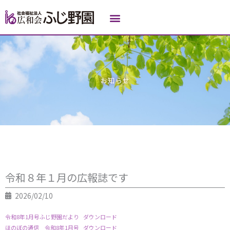
内
容
を
ス
キ
ッ
プ
お知らせ
令和８年１月の広報誌です
2026/02/10
令和8年1月号ふじ野園だより
ダウンロード
ほのぼの通信 令和8年1月号
ダウンロード