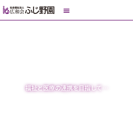
内
容
を
ス
キ
ッ
プ
福祉と医療の連携を目指して…