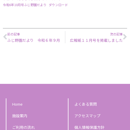
令和6年10月号ふじ野園だより
ダウンロード
Prev
N
前の記事
次の記事
ふじ野園だより 令和６年９月
広報紙１１月号を掲載しました
Home
よくある質問
施設案内
アクセスマップ
ご利用の流れ
個人情報保護方針