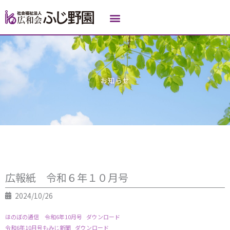
内
容
を
ス
キ
ッ
プ
お知らせ
広報紙 令和６年１０月号
2024/10/26
ほのぼの通信 令和6年10月号
ダウンロード
令和6年10月号もみじ新聞
ダウンロード